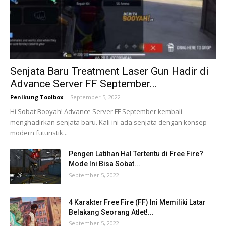
Senjata Baru Treatment Laser Gun Hadir di
Advance Server FF September...
Penikung Toolbox
-
September 5, 2022
Hi Sobat Booyah! Advance Server FF September kembali
menghadirkan senjata baru. Kali ini ada senjata dengan konsep
modern futuristik...
Pengen Latihan Hal Tertentu di Free Fire?
Mode Ini Bisa Sobat...
September 5, 2022
4 Karakter Free Fire (FF) Ini Memiliki Latar
Belakang Seorang Atlet!...
September 5, 2022