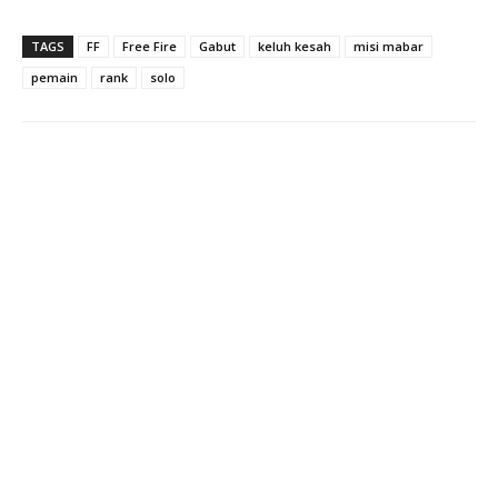
TAGS
FF
Free Fire
Gabut
keluh kesah
misi mabar
pemain
rank
solo