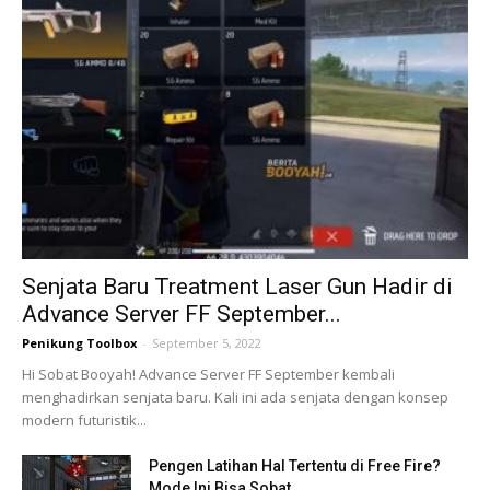
Senjata Baru Treatment Laser Gun Hadir di
Advance Server FF September...
Penikung Toolbox
-
September 5, 2022
Hi Sobat Booyah! Advance Server FF September kembali
menghadirkan senjata baru. Kali ini ada senjata dengan konsep
modern futuristik...
Pengen Latihan Hal Tertentu di Free Fire?
Mode Ini Bisa Sobat...