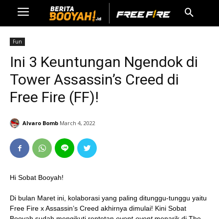
Fun
Ini 3 Keuntungan Ngendok di
Tower Assassin’s Creed di
Free Fire (FF)!
Alvaro Bomb
March 4, 2022
Hi Sobat Booyah!
Di bulan Maret ini, kolaborasi yang paling ditunggu-tunggu yaitu
Free Fire x Assassin’s Creed akhirnya dimulai! Kini Sobat
Booyah sudah mengikuti rentetan
event-event
menarik di The