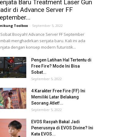
enjata Baru Treatment Laser Gun
adir di Advance Server FF
eptember...
nikung Toolbox
-
September 5, 2022
 Sobat Booyah! Advance Server FF September
mbali menghadirkan senjata baru. Kali ini ada
njata dengan konsep modern futuristik...
Pengen Latihan Hal Tertentu di
Free Fire? Mode Ini Bisa
Sobat...
September 5, 2022
4 Karakter Free Fire (FF) Ini
Memiliki Latar Belakang
Seorang Atlet!...
September 5, 2022
EVOS Rasyah Bakal Jadi
Penerusnya di EVOS Divine? Ini
Kata EVOS...