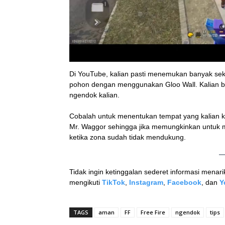
Di YouTube, kalian pasti menemukan banyak seka
pohon dengan menggunakan Gloo Wall. Kalian bi
ngendok kalian.
Cobalah untuk menentukan tempat yang kalian ke
Mr. Waggor sehingga jika memungkinkan untuk me
ketika zona sudah tidak mendukung.
Tidak ingin ketinggalan sederet informasi menari
mengikuti
TikTok
,
Instagram
,
Facebook
, dan
Y
TAGS
aman
FF
Free Fire
ngendok
tips