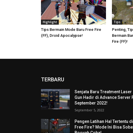
Highlight
Tips
Tips Bermain Mode Baru Free Fire
Penting, Ti
(FF), Droid Apocalypse!
Bermain Bar
Fire (FF)!
TERBARU
Senjata Baru Treatment Laser
Gun Hadir di Advance Server 
September 2022!
September 5, 2022
Pengen Latihan Hal Tertentu d
Free Fire? Mode Ini Bisa Soba
Booyah Coba!