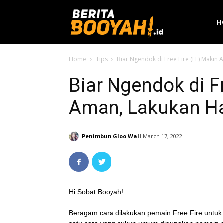
H
Home
Tips
Biar Ngendok di Free Fire (FF) Makin 
Biar Ngendok di F
Aman, Lakukan Hal
Penimbun Gloo Wall
March 17, 2022
Hi Sobat Booyah!
Beragam cara dilakukan pemain Free Fire untuk 