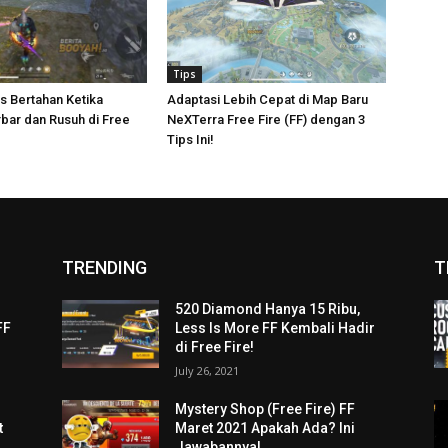
Tips
ps Bertahan Ketika
Adaptasi Lebih Cepat di Map Baru
bar dan Rusuh di Free
NeXTerra Free Fire (FF) dengan 3
Tips Ini!
TRENDING
T
520 Diamond Hanya 15 Ribu,
FF
Less Is More FF Kembali Hadir
di Free Fire!
July 26, 2021
i
Mystery Shop (Free Fire) FF
t
Maret 2021 Apakah Ada? Ini
Jawabannya!