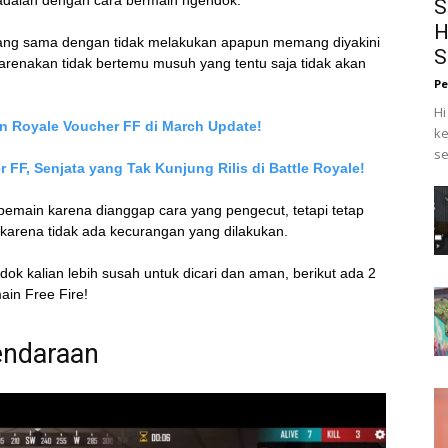
adalah dengan cara bermain ngendok.
S
H
ang sama dengan tidak melakukan apapun memang diyakini
S
ikarenakan tidak bertemu musuh yang tentu saja tidak akan
Pe
Hi
n Royale Voucher FF di March Update!
ke
se
FF, Senjata yang Tak Kunjung Rilis di Battle Royale!
pemain karena dianggap cara yang pengecut, tetapi tetap
n karena tidak ada kecurangan yang dilakukan.
dok kalian lebih susah untuk dicari dan aman, berikut ada 2
ain Free Fire!
endaraan