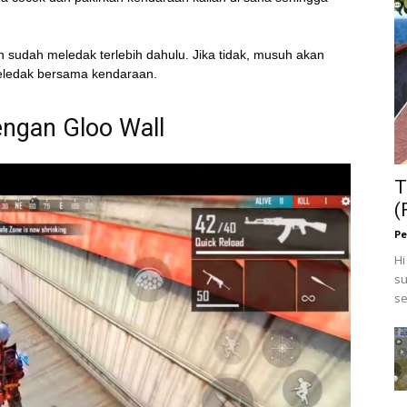
 sudah meledak terlebih dahulu. Jika tidak, musuh akan
meledak bersama kendaraan.
engan Gloo Wall
T
(
Pe
Hi
su
se