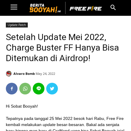
Update Patch
Setelah Update Mei 2022,
Charge Buster FF Hanya Bisa
Ditemukan di Airdrop!
Alvaro Bomb
May 24, 2022
Hi Sobat Booyah!
Tepatnya pada tanggal 25 Mei 2022 besok hari Rabu, Free Fire
kembali melakukan
update
besar-besaran. Bakal ada senjata
baru hingga map baru di Craftland yang bisa Sobat Booyah jajal