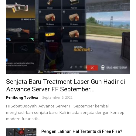
Senjata Baru Treatment Laser Gun Hadir di
Advance Server FF September...
Penikung Toolbox
-
September 5, 2022
Hi Sobat Booyah! Advance Server FF September kembali
menghadirkan senjata baru. Kali ini ada senjata dengan konsep
modern futuristik...
Pengen Latihan Hal Tertentu di Free Fire?