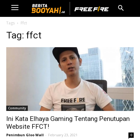
Tags
Ffct
Tag:
ffct
Community
Ini Kata Elhaya Gaming Tentang Penutupan
Website FFCT!
Penimbun Gloo Wall
-
February 23, 2021
0