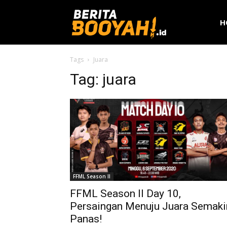
H
Tags
Juara
Tag:
juara
FFML Season II
FFML Season II Day 10,
Persaingan Menuju Juara Semaki
Panas!