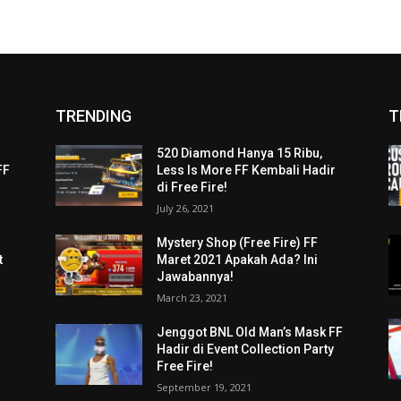
TRENDING
T
520 Diamond Hanya 15 Ribu,
FF
Less Is More FF Kembali Hadir
di Free Fire!
July 26, 2021
i
Mystery Shop (Free Fire) FF
t
Maret 2021 Apakah Ada? Ini
Jawabannya!
March 23, 2021
Jenggot BNL Old Man’s Mask FF
Hadir di Event Collection Party
Free Fire!
September 19, 2021