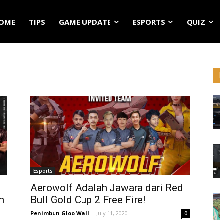
OME
TIPS
GAME UPDATE
ESPORTS
QUIZ
Esports
Aerowolf Adalah Jawara dari Red
n
Bull Gold Cup 2 Free Fire!
Penimbun Gloo Wall
-
July 11, 2020
0