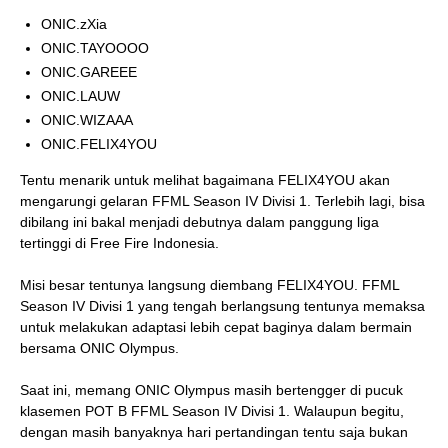
ONIC.zXia
ONIC.TAYOOOO
ONIC.GAREEE
ONIC.LAUW
ONIC.WIZAAA
ONIC.FELIX4YOU
Tentu menarik untuk melihat bagaimana FELIX4YOU akan
mengarungi gelaran FFML Season IV Divisi 1. Terlebih lagi, bisa
dibilang ini bakal menjadi debutnya dalam panggung liga
tertinggi di Free Fire Indonesia.
Misi besar tentunya langsung diembang FELIX4YOU. FFML
Season IV Divisi 1 yang tengah berlangsung tentunya memaksa
untuk melakukan adaptasi lebih cepat baginya dalam bermain
bersama ONIC Olympus.
Saat ini, memang ONIC Olympus masih bertengger di pucuk
klasemen POT B FFML Season IV Divisi 1. Walaupun begitu,
dengan masih banyaknya hari pertandingan tentu saja bukan