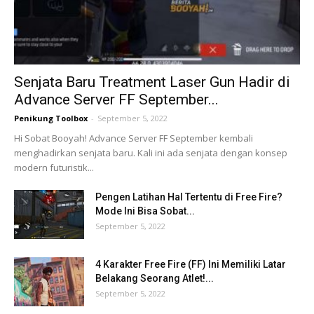
Senjata Baru Treatment Laser Gun Hadir di
Advance Server FF September...
Penikung Toolbox
-
September 5, 2022
Hi Sobat Booyah! Advance Server FF September kembali
menghadirkan senjata baru. Kali ini ada senjata dengan konsep
modern futuristik...
Pengen Latihan Hal Tertentu di Free Fire?
Mode Ini Bisa Sobat...
September 5, 2022
4 Karakter Free Fire (FF) Ini Memiliki Latar
Belakang Seorang Atlet!...
September 5, 2022