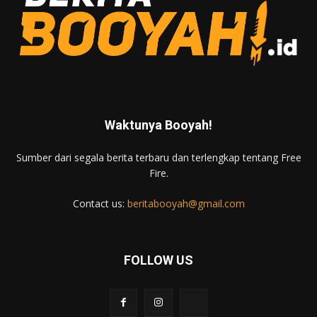
Waktunya Booyah!
Sumber dari segala berita terbaru dan terlengkap tentang Free
Fire.
Contact us:
beritabooyah@gmail.com
FOLLOW US