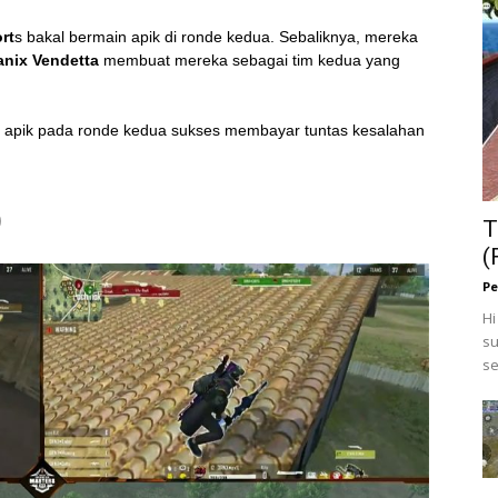
rt
s bakal bermain apik di ronde kedua. Sebaliknya, mereka
anix Vendetta
membuat mereka sebagai tim kedua yang
 apik pada ronde kedua sukses membayar tuntas kesalahan
)
T
(
Pe
Hi
su
se