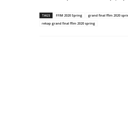
TAGS
FFIM 2020 Spring
grand final ffim 2020 spr
rekap grand final ffim 2020 spring