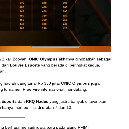
a 2 kali Booyah,
ONIC Olympus
akhirnya dinobatkan sebagai
s dari
Louvre Esports
yang berada di peringkat kedua,
an.
g hadiah uang tunai Rp 350 juta, O
NIC Olympus juga
g turnamen Free Fire internasional mendatang.
 Esports
dan
RRQ Hades
yang justru banyak difavoritkan
n hanya mampu finis di urutan 7 dan 10.
g berhasil menjadi juara baru pada ajang FFIM!