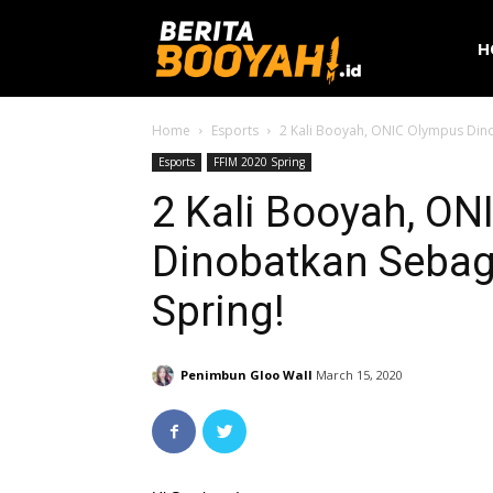
H
Home
Esports
2 Kali Booyah, ONIC Olympus Dino
Esports
FFIM 2020 Spring
2 Kali Booyah, O
Dinobatkan Sebag
Spring!
Penimbun Gloo Wall
March 15, 2020