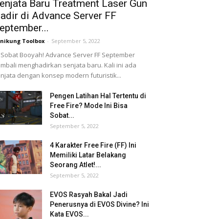
enjata Baru Treatment Laser Gun
adir di Advance Server FF
eptember...
nikung Toolbox
-
September 5, 2022
 Sobat Booyah! Advance Server FF September
mbali menghadirkan senjata baru. Kali ini ada
njata dengan konsep modern futuristik...
Pengen Latihan Hal Tertentu di
Free Fire? Mode Ini Bisa
Sobat...
September 5, 2022
4 Karakter Free Fire (FF) Ini
Memiliki Latar Belakang
Seorang Atlet!...
September 5, 2022
EVOS Rasyah Bakal Jadi
Penerusnya di EVOS Divine? Ini
Kata EVOS...