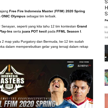
S
H
 ajang
Free Fire Indonesia Master
(
FFIM
)
2020
Spring
S
n
ONIC Olympus
sebagai tim terbaik.
Pe
r Senayan, seperti yang kita tahu 12 tim kontestan
Grand
Hi
Play-Ins
serta
juara POT kecil
pada
FFML Season I
.
ke
se
a 2 map yaitu Purgatory dan Bermuda, ke-12 tim sudah
a dalam memperebutkan gelar yang tersaji dalam rekap