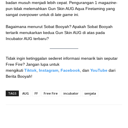
badan musuh menjadi lebih cepat. Pengurangan 1
magazine
-
pun tidak melemahkan Gun Skin AUG Aqua Firetaming yang
sangat
overpower
untuk di
late game
ini.
Bagaimana menurut Sobat Booyah? Apakah Sobat Booyah
tertarik menukarkan kedua Gun Skin AUG di atas pada
Incubator AUG terbaru?
Tidak ingin ketinggalan sederet informasi menarik lain seputar
Free Fire? Jangan lupa untuk
mengikuti
Tiktok
,
Instagram
,
Facebook
, dan
YouTube
dari
Berita Booyah!
TAGS
AUG
FF
Free Fire
incubator
senjata