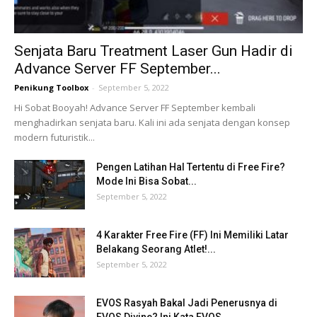
Senjata Baru Treatment Laser Gun Hadir di
Advance Server FF September...
Penikung Toolbox
-
September 5, 2022
Hi Sobat Booyah! Advance Server FF September kembali
menghadirkan senjata baru. Kali ini ada senjata dengan konsep
modern futuristik...
Pengen Latihan Hal Tertentu di Free Fire?
Mode Ini Bisa Sobat...
September 5, 2022
4 Karakter Free Fire (FF) Ini Memiliki Latar
Belakang Seorang Atlet!...
September 5, 2022
EVOS Rasyah Bakal Jadi Penerusnya di
EVOS Divine? Ini Kata EVOS...