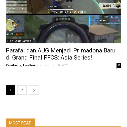
FFCS: Asia Series
Parafal dan AUG Menjadi Primadona Baru
di Grand Final FFCS: Asia Series!
Penikung Toolbox
-
November 30, 2020
0
1
2
MOST READ