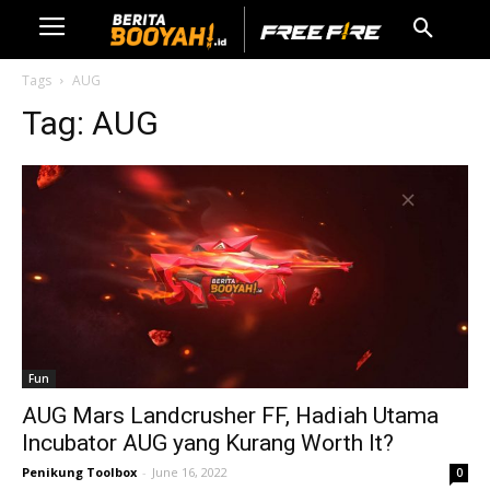
Tags
AUG
Tag:
AUG
Fun
AUG Mars Landcrusher FF, Hadiah Utama
Incubator AUG yang Kurang Worth It?
Penikung Toolbox
-
June 16, 2022
0