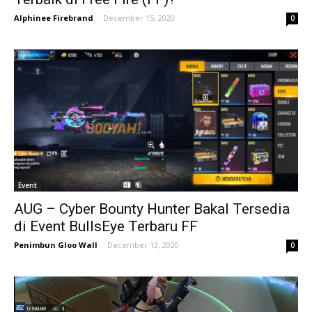
Alphinee Firebrand
-
December 15, 2020
0
Event
AUG – Cyber Bounty Hunter Bakal Tersedia
di Event BullsEye Terbaru FF
Penimbun Gloo Wall
-
December 13, 2020
0