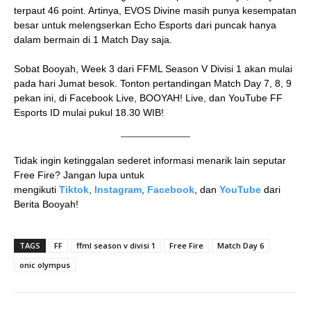
terpaut 46 point. Artinya, EVOS Divine masih punya kesempatan
besar untuk melengserkan Echo Esports dari puncak hanya
dalam bermain di 1 Match Day saja.
Sobat Booyah, Week 3 dari FFML Season V Divisi 1 akan mulai
pada hari Jumat besok. Tonton pertandingan Match Day 7, 8, 9
pekan ini, di Facebook Live, BOOYAH! Live, dan YouTube FF
Esports ID mulai pukul 18.30 WIB!
Tidak ingin ketinggalan sederet informasi menarik lain seputar
Free Fire? Jangan lupa untuk
mengikuti
Tiktok
,
Instagram
,
Facebook
, dan
YouTube
dari
Berita Booyah!
TAGS
FF
ffml season v divisi 1
Free Fire
Match Day 6
onic olympus