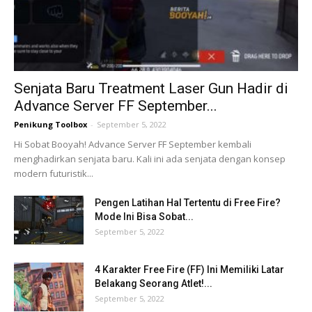
Senjata Baru Treatment Laser Gun Hadir di
Advance Server FF September...
Penikung Toolbox
-
September 5, 2022
Hi Sobat Booyah! Advance Server FF September kembali
menghadirkan senjata baru. Kali ini ada senjata dengan konsep
modern futuristik...
Pengen Latihan Hal Tertentu di Free Fire?
Mode Ini Bisa Sobat...
September 5, 2022
4 Karakter Free Fire (FF) Ini Memiliki Latar
Belakang Seorang Atlet!...
September 5, 2022