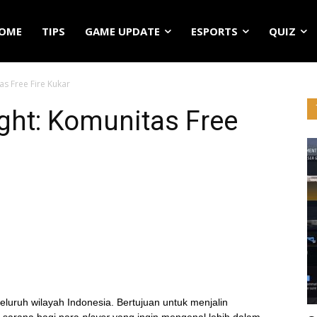
OME
TIPS
GAME UPDATE
ESPORTS
QUIZ
s Free Fire Kukar
ght: Komunitas Free
seluruh wilayah Indonesia. Bertujuan untuk menjalin