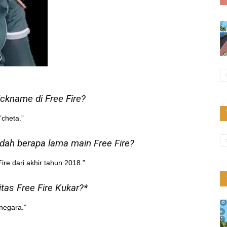
ckname di Free Fire?
cheta.”
dah berapa lama main Free Fire?
re dari akhir tahun 2018.”
as Free Fire Kukar?*
anegara.”