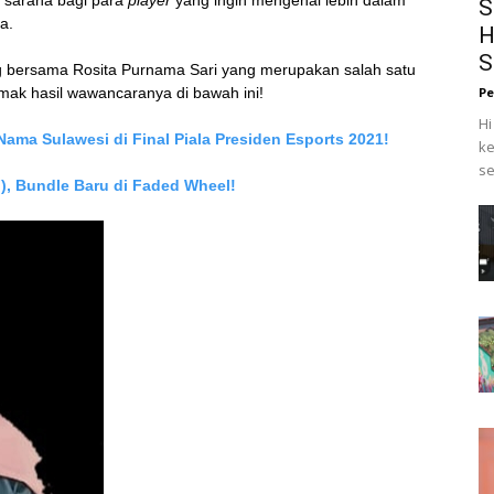
 sarana bagi para
player
yang ingin mengenal lebih dalam
S
a.
H
S
ng bersama Rosita Purnama Sari yang merupakan salah satu
Pe
imak hasil wawancaranya di bawah ini!
Hi
ama Sulawesi di Final Piala Presiden Esports 2021!
ke
se
F), Bundle Baru di Faded Wheel!