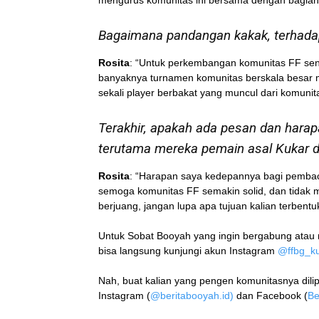
Bagaimana pandangan kakak, terhadap
Rosita
: “Untuk perkembangan komunitas FF sendi
banyaknya turnamen komunitas berskala besar ma
sekali player berbakat yang muncul dari komunit
Terakhir, apakah ada pesan dan hara
terutama mereka pemain asal Kukar d
Rosita
: “Harapan saya kedepannya bagi pembaca
semoga komunitas FF semakin solid, dan tidak m
berjuang, jangan lupa apa tujuan kalian terbentu
Untuk Sobat Booyah yang ingin bergabung atau m
bisa langsung kunjungi akun Instagram
@ffbg_k
Nah, buat kalian yang pengen komunitasnya dili
Instagram (
@beritabooyah.id)
dan Facebook (
Be