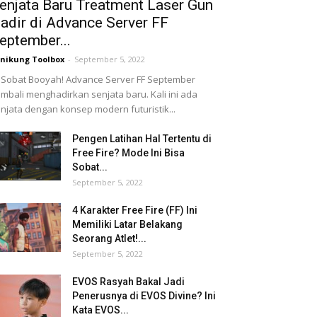
enjata Baru Treatment Laser Gun
adir di Advance Server FF
eptember...
nikung Toolbox
-
September 5, 2022
 Sobat Booyah! Advance Server FF September
mbali menghadirkan senjata baru. Kali ini ada
njata dengan konsep modern futuristik...
Pengen Latihan Hal Tertentu di
Free Fire? Mode Ini Bisa
Sobat...
September 5, 2022
4 Karakter Free Fire (FF) Ini
Memiliki Latar Belakang
Seorang Atlet!...
September 5, 2022
EVOS Rasyah Bakal Jadi
Penerusnya di EVOS Divine? Ini
Kata EVOS...